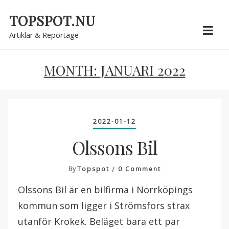
Skip
TOPSPOT.NU
to
Artiklar & Reportage
content
MONTH:
JANUARI 2022
2022-01-12
Olssons Bil
On
By
Topspot
0 Comment
Olssons
Olssons Bil är en bilfirma i Norrköpings
Bil
kommun som ligger i Strömsfors strax
utanför Krokek. Beläget bara ett par